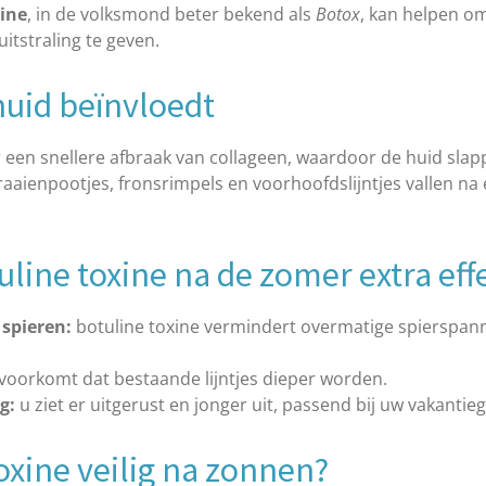
xine
, in de volksmond beter bekend als
Botox
, kan helpen o
itstraling te geven.
huid beïnvloedt
r een snellere afbraak van collageen, waardoor de huid sla
kraaienpootjes, fronsrimpels en voorhoofdslijntjes vallen na
ine toxine na de zomer extra effec
spieren:
botuline toxine vermindert overmatige spierspan
voorkomt dat bestaande lijntjes dieper worden.
g:
u ziet er uitgerust en jonger uit, passend bij uw vakantieg
toxine veilig na zonnen?