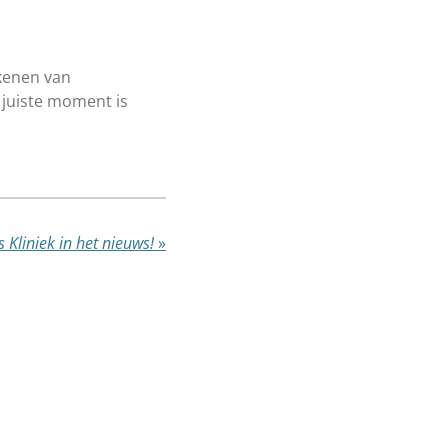
ekenen van
t juiste moment is
s Kliniek in het nieuws!
»