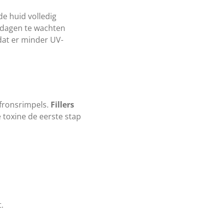
de huid volledig
e dagen te wachten
mdat er minder UV-
 fronsrimpels.
Fillers
e toxine de eerste stap
.