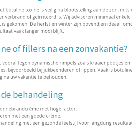
t botuline toxine is veilig na blootstelling aan de zon, mits 
er verbrand of geïrriteerd is. Wij adviseren minimaal enkel
st is gekomen. De herfst en winter zijn bovendien ideaal, o
ultaat vaak langer mooi blijft.
ine of fillers na een zonvakantie?
 vooral tegen dynamische rimpels zoals kraaienpootjes en
es, bijvoorbeeld bij jukbeenderen of lippen. Vaak is botulin
ing na uw vakantie te behouden.
a de behandeling
 zonnebrandcrème met hoge factor.
ateren met een goede crème.
ndeling met een gezonde leefstijl voor langdurig resultaat