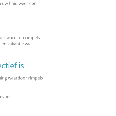
m uw huid weer een
pper wordt en rimpels
 een vakantie vaak
tief is
ning waardoor rimpels
evoel.