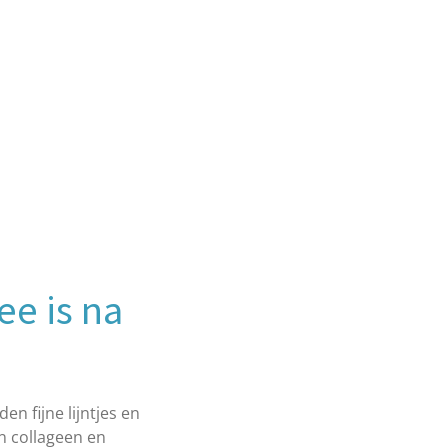
ee is na
n fijne lijntjes en
n collageen en