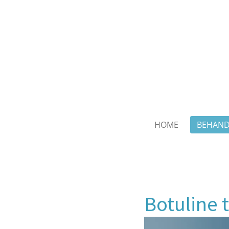
Ga
direct
naar
de
hoofdinhoud
HOME
BEHAND
Botuline 