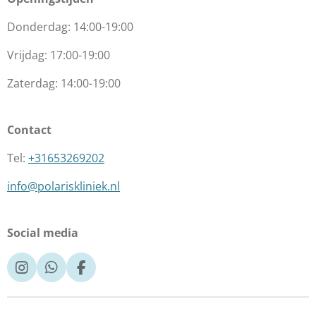
Donderdag: 14:00-19:00
Vrijdag: 17:00-19:00
Zaterdag:
14:00-19:00
Contact
Tel:
+31653269202
info@polariskliniek.nl
Social media
I
W
F
n
h
a
s
a
c
t
t
e