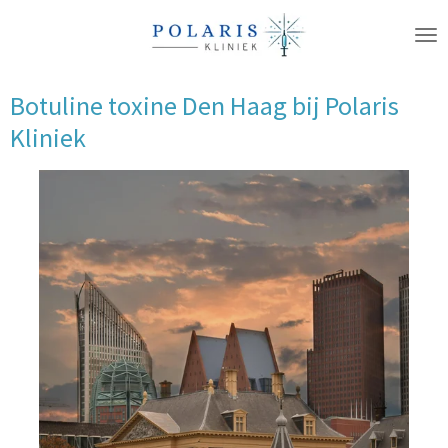
Ga
direct
naar
de
Botuline toxine Den Haag bij Polaris
hoofdinhoud
Kliniek