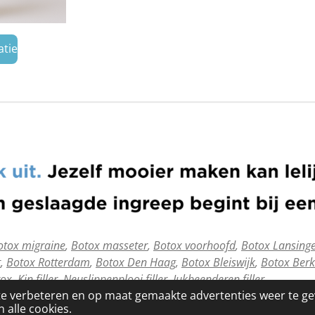
atie
otox migraine
,
Botox masseter
,
Botox voorhoofd
,
Botox Lansing
t
,
Botox Rotterdam
,
Botox Den Haag
,
Botox Bleiswijk
,
Botox Berk
tox
,
Kin filler,
Neuslippenplooi filler
,
Jukbeenderen filler
te verbeteren en op maat gemaakte advertenties weer te g
 alle cookies.