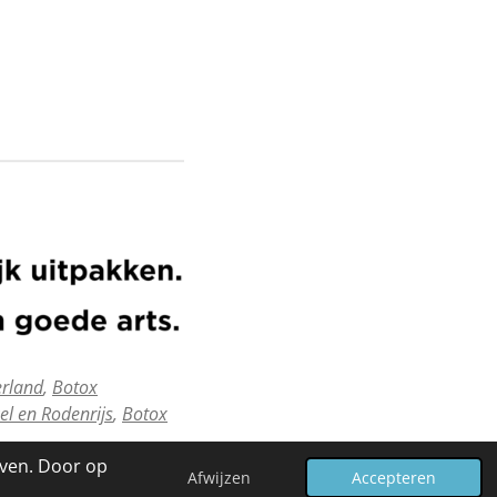
erland
,
Botox
el en Rodenrijs
,
Botox
even. Door op
Afwijzen
Accepteren