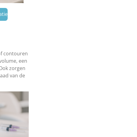
atie
 of contouren
volume, een
. Ook zorgen
raad van de