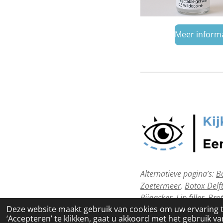
Meer inform
Alternatieve pagina’s:
B
Zoetermeer
,
Botox Delf
Pijnacker
,
Lip filler,
Bro
Deze website maakt gebruik van cookies om uw ervaring 
‘Accepteren’ te klikken, gaat u akkoord met het gebruik van