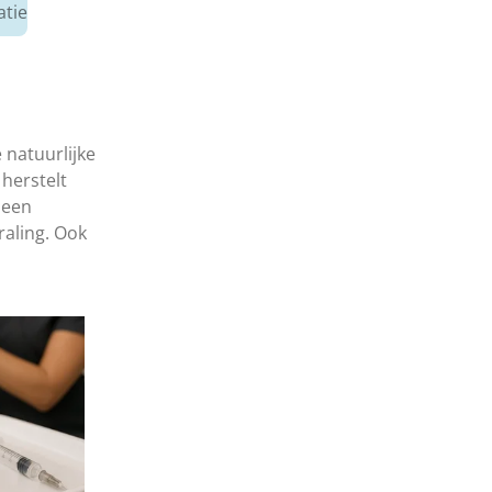
atie
 natuurlijke
herstelt
 een
raling. Ook