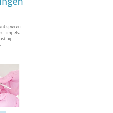
ingen
ant spieren
e rimpels.
st bij
als